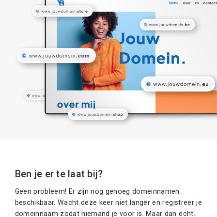
Ben je er te laat bij?
Geen probleem! Er zijn nog genoeg domeinnamen
beschikbaar. Wacht deze keer niet langer en registreer je
domeinnaam zodat niemand je voor is. Maar dan echt.